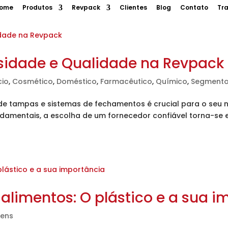
ome
Produtos
Revpack
Clientes
Blog
Contato
Tr
smético
Doméstico
Farmacêutico
Higiene
Limpeza
Q
sidade e Qualidade na Revpack
cio
,
Cosmético
,
Doméstico
,
Farmacêutico
,
Químico
,
Segment
 de tampas e sistemas de fechamentos é crucial para o seu
damentais, a escolha de um fornecedor confiável torna-se e
limentos: O plástico e a sua i
ens