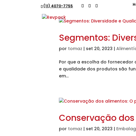
H
(11) 4070-7755
Alimentício
Co
Segmentos: Diver
por
tomaz
|
set 20, 2023
|
Alimentí
Por que a escolha do fornecedor
e qualidade dos produtos são fun
em...
Conservação dos a
por
tomaz
|
set 20, 2023
|
Embalag