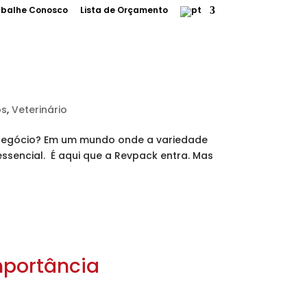
abalhe Conosco
Lista de Orçamento
uímico
Veterinário
Tampa Exclusiva
os
,
Veterinário
 negócio? Em um mundo onde a variedade
ssencial. É aqui que a Revpack entra. Mas
mportância