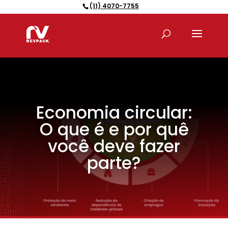
(11) 4070-7755
Pesquisar
produtos
Economia circular:
O que é e por quê
você deve fazer
parte?