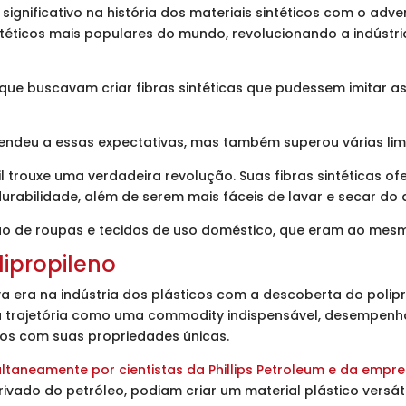
nificativo na história dos materiais sintéticos com o adven
éticos mais populares do mundo, revolucionando a indústria
s que buscavam criar fibras sintéticas que pudessem imitar 
tendeu a essas expectativas, mas também superou várias limi
til trouxe uma verdadeira revolução. Suas fibras sintéticas 
durabilidade, além de serem mais fáceis de lavar e secar do 
o de roupas e tecidos de uso doméstico, que eram ao mesmo 
ipropileno
a era na indústria dos plásticos com a descoberta do polipr
a trajetória como uma commodity indispensável, desempenh
ros com suas propriedades únicas.
ltaneamente por cientistas da Phillips Petroleum e da empres
ivado do petróleo, podiam criar um material plástico versáti