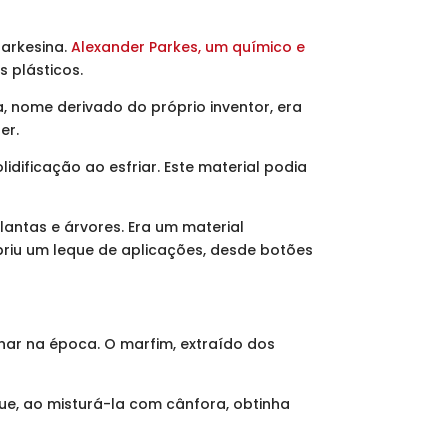
parkesina.
Alexander Parkes, um químico e
 plásticos.
, nome derivado do próprio inventor, era
ter.
ificação ao esfriar. Este material podia
lantas e árvores. Era um material
 abriu um leque de aplicações, desde botões
har na época. O marfim, extraído dos
ue, ao misturá-la com cânfora, obtinha