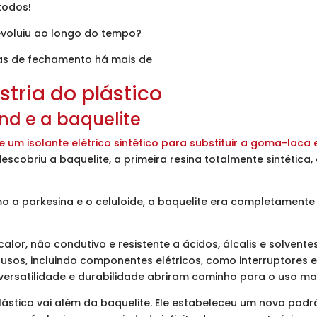
todos!
evoluiu ao longo do tempo?
as de fechamento há mais de
tria do plástico
nd e a baquelite
um isolante elétrico sintético para substituir a goma-laca e
escobriu a baquelite, a primeira resina totalmente sintética
mo a parkesina e o celuloide, a baquelite era completament
calor, não condutivo e resistente a ácidos, álcalis e solvent
s, incluindo componentes elétricos, como interruptores e ca
ersatilidade e durabilidade abriram caminho para o uso mass
lástico vai além da baquelite. Ele estabeleceu um novo padr