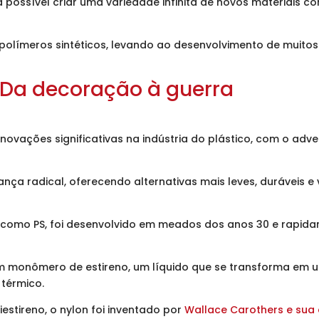
a possível criar uma variedade infinita de novos materiais
s polímeros sintéticos, levando ao desenvolvimento de muitos
 Da decoração à guerra
vações significativas na indústria do plástico, com o adven
ça radical, oferecendo alternativas mais leves, duráveis 
o como PS, foi desenvolvido em meados dos anos 30 e rapid
de um monômero de estireno, um líquido que se transforma em
térmico.
stireno, o nylon foi inventado por
Wallace Carothers e sua