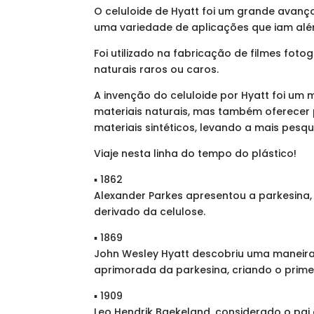
O celuloide de Hyatt foi um grande avanço.
uma variedade de aplicações que iam alé
Foi utilizado na fabricação de filmes fot
naturais raros ou caros.
A invenção do celuloide por Hyatt foi um 
materiais naturais, mas também oferecer 
materiais sintéticos, levando a mais pesq
Viaje nesta linha do tempo do plástico!
▪ 1862
Alexander Parkes apresentou a parkesina,
derivado da celulose.
▪ 1869
John Wesley Hyatt descobriu uma maneira
aprimorada da parkesina, criando o primei
▪ 1909
Leo Hendrik Baekeland, considerado o pai d