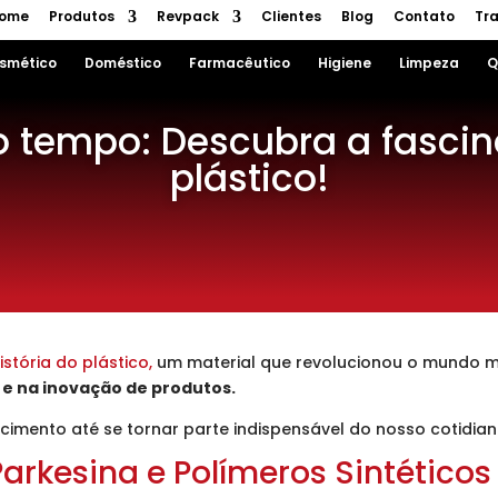
ome
Produtos
Revpack
Clientes
Blog
Contato
Tr
smético
Doméstico
Farmacêutico
Higiene
Limpeza
Q
tempo: Descubra a fascina
plástico!
stória do plástico,
um material que revolucionou o mundo 
 e na inovação de produtos.
mento até se tornar parte indispensável do nosso cotidian
Parkesina e Polímeros Sintéticos