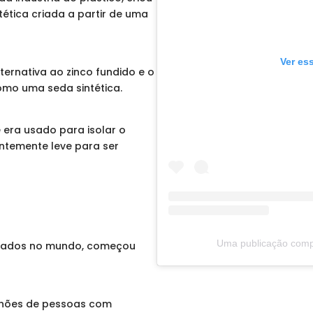
ntética criada a partir de uma
Ver es
ternativa ao zinco fundido e o
omo uma seda sintética.
 e era usado para isolar o
ntemente leve para ser
Uma publicação comp
sados ​​no mundo, começou
ilhões de pessoas com