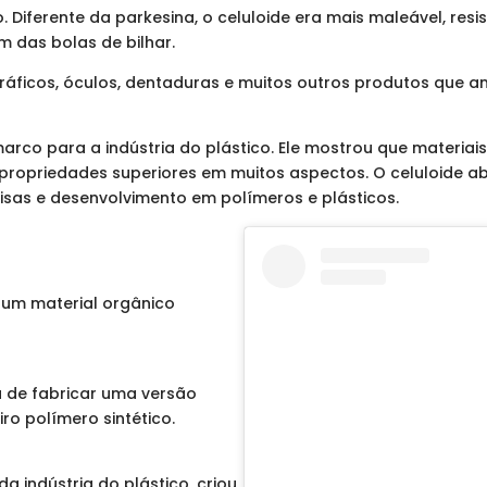
 Diferente da parkesina, o celuloide era mais maleável, resi
m das bolas de bilhar.
ográficos, óculos, dentaduras e muitos outros produtos que 
marco para a indústria do plástico. Ele mostrou que materiai
propriedades superiores em muitos aspectos. O celuloide a
uisas e desenvolvimento em polímeros e plásticos.
 um material orgânico
 de fabricar uma versão
ro polímero sintético.
a indústria do plástico, criou