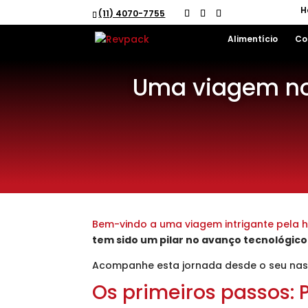
H
(11) 4070-7755
Alimentício
Co
Uma viagem no 
Bem-vindo a uma viagem intrigante pela hi
tem sido um pilar no avanço tecnológico
Acompanhe esta jornada desde o seu nasci
Os primeiros passos: 