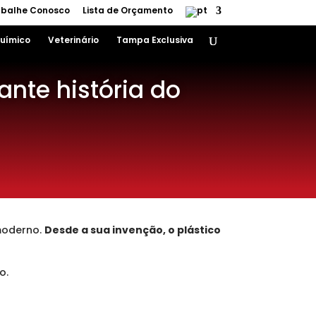
abalhe Conosco
Lista de Orçamento
uímico
Veterinário
Tampa Exclusiva
nte história do
moderno.
Desde a sua invenção, o plástico
o.