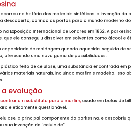
esina
correu na história dos materiais sintéticos: a invenção da 
ssa descoberta, abrindo as portas para o mundo moderno dos
 na Exposição Internacional de Londres em 1862. A parkesina
, que ele conseguiu dissolver em solventes como álcool e é
ua capacidade de moldagem quando aquecida, seguida de solid
o, oferecendo uma nova gama de possibilidades.
o plástico feito de celulose, uma substância encontrada em p
ar vários materiais naturais, incluindo marfim e madeira. Isso
s.
e a evolução
ncontrar um substituto para o marfim,
usado em bolas de bil
caro e eticamente questionável.
lulose, o principal componente da parkesina, e descobriu q
u sua invenção de “celuloide”.