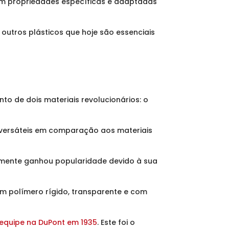
 com propriedades específicas e adaptadas
 outros plásticos que hoje são essenciais
to de dois materiais revolucionários: o
e versáteis em comparação aos materiais
amente ganhou popularidade devido à sua
 um polímero rígido, transparente e com
 equipe na DuPont em 1935
. Este foi o