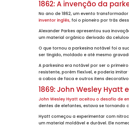
1862: A invenção da park
No ano de 1862, um evento transformador o
inventor inglês,
foi o pioneiro por trás de
Alexander Parkes apresentou sua inovação
um material orgânico derivado da celulose
O que tornou a parkesina notável foi a s
ser tingido, moldado e até mesmo gravad
A parkesina era notável por ser o primeir
resistente, porém flexível, e poderia imit
a cabos de faca e outros itens decorativo
1869: John Wesley Hyatt 
John Wesley Hyatt aceitou o desafio de e
dentes de elefantes, estava se tornando 
Hyatt começou a experimentar com nitroce
um material moldável e durável. Ele nomeo