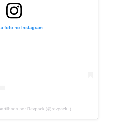
sa foto no Instagram
artilhada por Revpack (@revpack_)