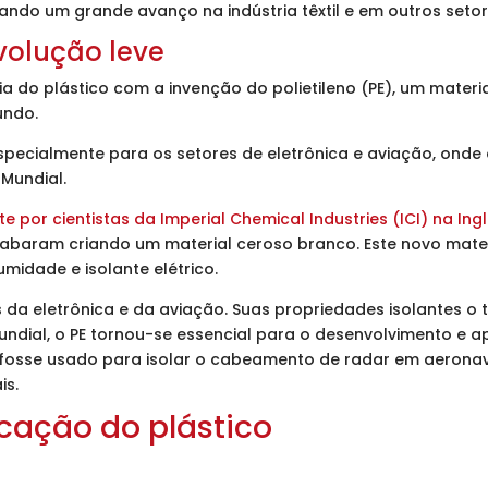
cando um grande avanço na indústria têxtil e em outros setor
evolução leve
ia do plástico com a invenção do polietileno (PE), um mater
mundo.
especialmente para os setores de eletrônica e aviação, ond
Mundial.
e por cientistas da Imperial Chemical Industries (ICI) na Ingl
baram criando um material ceroso branco. Este novo materia
 umidade e isolante elétrico.
s da eletrônica e da aviação. Suas propriedades isolantes o
undial, o PE tornou-se essencial para o desenvolvimento e 
 fosse usado para isolar o cabeamento de radar em aeronav
is.
icação do plástico