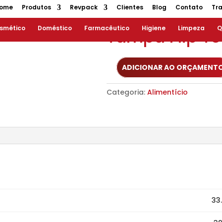
ome
Produtos
Revpack
Clientes
Blog
Contato
Tr
smético
Doméstico
Farmacêutico
Higiene
Limpeza
Q
Tampa Flip To
ADICIONAR AO ORÇAMENT
Categoria:
Alimentício
33