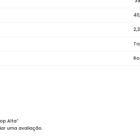
39
40
2,
To
Ro
Top Alta”
iar uma avaliação.