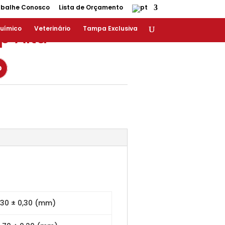
abalhe Conosco
Lista de Orçamento
uímico
Veterinário
Tampa Exclusiva
p Alta
O
.30 ± 0,30 (mm)